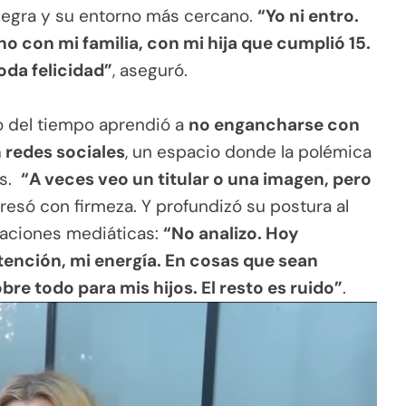
Allegra y su entorno más cercano.
“Yo ni entro.
no con mi familia, con mi hija que cumplió 15.
toda felicidad”
, aseguró.
o del tiempo aprendió a
no engancharse con
n redes sociales
, un espacio donde la polémica
as.
“A veces veo un titular o una imagen, pero
presó con firmeza. Y profundizó su postura al
uaciones mediáticas:
“No analizo. Hoy
nción, mi energía. En cosas que sean
bre todo para mis hijos. El resto es ruido”
.