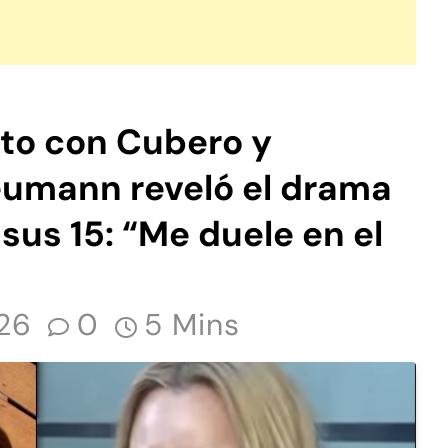
cto con Cubero y
eumann reveló el drama
 sus 15: “Me duele en el
026
0
5 Mins